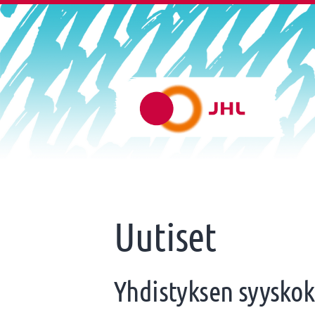
Siirry
sivun
sisältöön
Raision JHL
Uutiset
Yhdistyksen syyskok