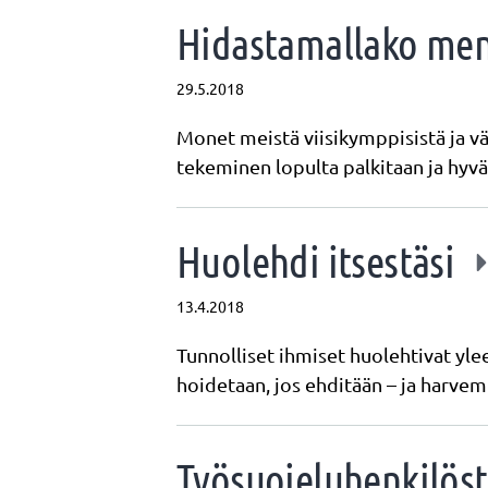
Hidastamallako me
29.5.2018
Monet meistä viisikymppisistä ja v
tekeminen lopulta palkitaan ja hy
Huolehdi itsestäsi
13.4.2018
Tunnolliset ihmiset huolehtivat yle
hoidetaan, jos ehditään – ja harv
Työsuojeluhenkilöstö