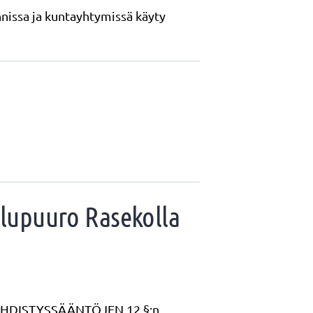
nissa ja kuntayhtymissä käyty
lupuuro Rasekolla
Ä YHDISTYSSÄÄNTÖJEN 12 §:n