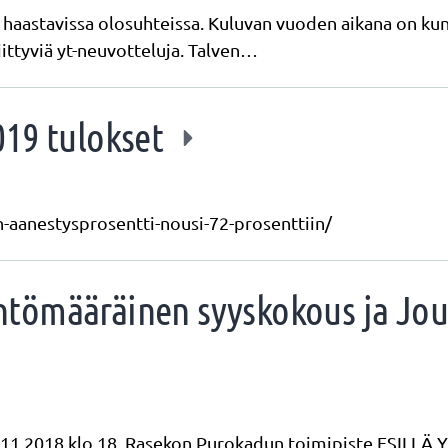
haastavissa olosuhteissa. Kuluvan vuoden aikana on kun
iittyviä yt-neuvotteluja. Talven…
019 tulokset
n-aanestysprosentti-nousi-72-prosenttiin/
tömääräinen syyskokous ja Jou
1.2018 klo 18, Rasekon Purokadun toimipiste ESILL