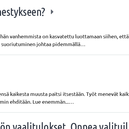
nestykseen?
ähän vanhemmista on kasvatettu luottamaan siihen, että
vä suoriutuminen johtaa pidemmällä…
ensä kaikesta muusta paitsi itsestään. Työt menevät kai
emmin ehditään. Lue enemmän...…
n vaalitulokset. Onnea valituill