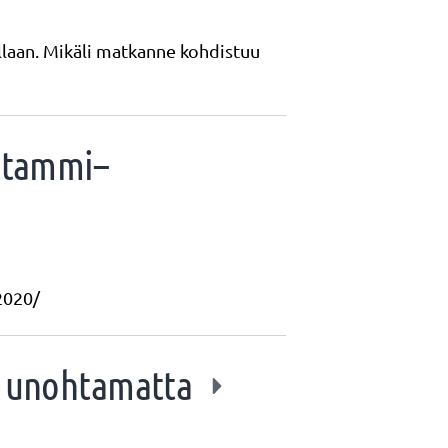
llaan. Mikäli matkanne kohdistuu
a tammi–
2020/
ia unohtamatta