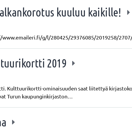
Palkankorotus kuuluu kaikille!
ps://www.emaileri.fi/g/l/280425/29376085/2019258/2707
ttuurikortti 2019
i. Kulttuurikortti-ominaisuuden saat liitettyä kirjastokort
levat Turun kaupunginkirjaston…
aa