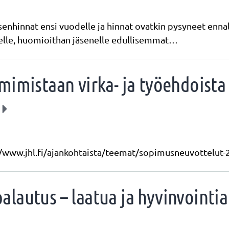
senhinnat ensi vuodelle ja hinnat ovatkin pysyneet enna
äelle, huomioithan jäsenelle edullisemmat…
mimistaan virka- ja työehdoist
ps://www.jhl.fi/ajankohtaista/teemat/sopimusneuvottelut-
alautus – laatua ja hyvinvoint