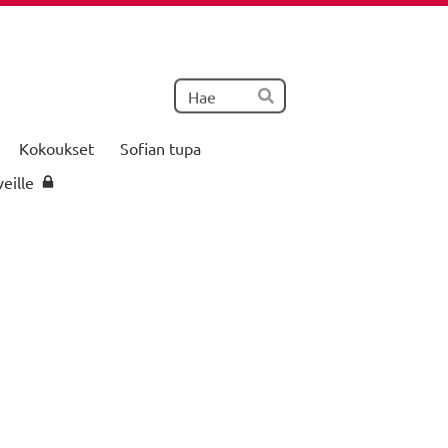
Haku
Hae
Kokoukset
Sofian tupa
veille