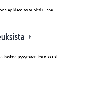
ona-epidemian vuoksi Liiton
euksista
taja-kaskea-pysymaan-kotona-tai-