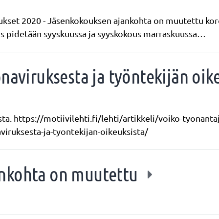
oukset 2020 - Jäsenkokouksen ajankohta on muutettu kor
us pidetään syyskuussa ja syyskokous marraskuussa…
onaviruksesta ja työntekijän oik
sta. https://motiivilehti.fi/lehti/artikkeli/voiko-tyonan
iruksesta-ja-tyontekijan-oikeuksista/
ankohta on muutettu