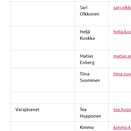
Sari
sari.olk
Olkkonen
Heljä
helja.ku
Kuokka
Matias
matias.e
Enberg
Tiina
tiina.su
Suominen
Varajäsenet
Tea
tea.hupp
Hupponen
Kimmo
kimmo.k