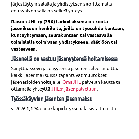
järjestäytymisalalla ja yhdistyksen suorittamalla
edunvalvonnalla on selkeä yhteys.
Raision JHL ry (396) tarkoituksena on koota
jäsenikseen henkilöitä, joilla on työsuhde kuntaan,
kuntayhtymään, seurakuntaan tai vastaavalla
toimialalla toimivaan yhdistykseen, säätiöön tai
vastaavaan.
Jäsenellä on vastuu jäsenyytensä hoitamisessa
Säilyttääkseen jäsenyytensä jäsenen tulee ilmoittaa
kaikki jäsenmaksuissa tapahtuvat muutokset
jäsenasioidenhoitajalle,
OmaJHL
palvelun kautta tai
ottamalla yhteyttä
JHL:n jäsenpalveluun
.
Työssäkäyvien jäsenten jäsenmaksu
v. 2026
1,1 %
ennakkopidätyksenalaisista tuloista.