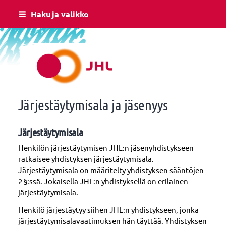
Siirry
Haku ja valikko
sivun
sisältöön
Raision JHL
Järjestäytymisala ja jäsenyys
Järjestäytymisala
Henkilön järjestäytymisen JHL:n jäsenyhdistykseen
ratkaisee yhdistyksen järjestäytymisala.
Järjestäytymisala on määritelty yhdistyksen sääntöjen
2 §:ssä. Jokaisella JHL:n yhdistyksellä on erilainen
järjestäytymisala.
Henkilö järjestäytyy siihen JHL:n yhdistykseen, jonka
järjestäytymisalavaatimuksen hän täyttää. Yhdistyksen