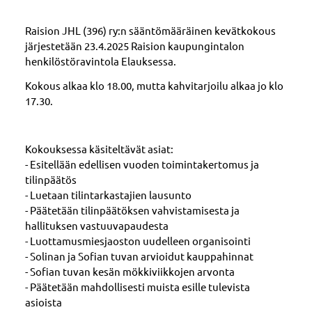
Raision JHL (396) ry:n sääntömääräinen kevätkokous
järjestetään 23.4.2025 Raision kaupungintalon
henkilöstöravintola Elauksessa.
Kokous alkaa klo 18.00, mutta kahvitarjoilu alkaa jo klo
17.30.
Kokouksessa käsiteltävät asiat:
- Esitellään edellisen vuoden toimintakertomus ja
tilinpäätös
- Luetaan tilintarkastajien lausunto
- Päätetään tilinpäätöksen vahvistamisesta ja
hallituksen vastuuvapaudesta
- Luottamusmiesjaoston uudelleen organisointi
- Solinan ja Sofian tuvan arvioidut kauppahinnat
- Sofian tuvan kesän mökkiviikkojen arvonta
- Päätetään mahdollisesti muista esille tulevista
asioista