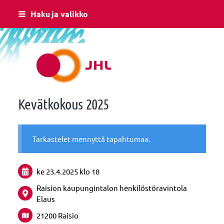
Siirry
Haku ja valikko
sivun
sisältöön
Raision JHL
Kevätkokous 2025
Tarkastelet mennyttä tapahtumaa.
ke 23.4.2025
klo 18
Raision kaupungintalon henkilöstöravintola
Elaus
21200 Raisio