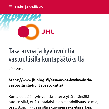
Siirry
Haku ja valikko
sivun
sisältöön
Raision JHL
Tasa-arvoa ja hyvinvointia
vastuullisilla kuntapäätöksillä
20.2.2017
https://www.jhlblogi.fi/tasa-arvoa-hyvinvointia-
vastuullisilla-kuntapaatoksilla/
Kunta edistää hyvinvointia ja terveyttä pitämällä
huolen siitä, että kuntalaisilla on mahdollisuus toimia,
osallistua, liikkua ja olla aktiivinen sekä elää arkea,