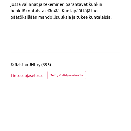
jossa valinnat ja tekeminen parantavat kunkin
henkilökohtaista elämää. Kuntapäättäjä luo
päätöksillään mahdollisuuksia ja tukee kuntalaisia.
©
Raision JHL ry (396)
Tietosuojaseloste
Tehty Yhdistysavaimella